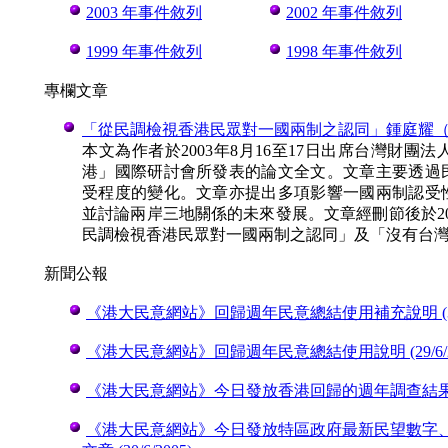
2003 年事件敘列
2002 年事件敘列
1999 年事件敘列
1998 年事件敘列
專欄文章
「從民調檢視香港民眾對一國兩制之認同」鍾庭耀（香港大
本文為作者於2003年8月16至17日出席台灣財
港」國際研討會所發表的論文全文。文章主要透過
受程度的變化。文章亦提出多項影響一國兩制認受
並討論兩岸三地關係的未來發展。文章經刪節後於20
民調檢視香港民眾對一國兩制之認同」及「沒有台
新聞公報
《港大民意網站》回歸週年民意總結使用補充說明 (30/6
《港大民意網站》回歸週年民意總結使用說明 (29/6/20
《港大民意網站》今日發放香港回歸的週年調查結果 (29/
《港大民意網站》今日發放特區政府最新民望數字