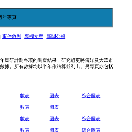
週年專頁
|
事件敘列
|
專欄文章
|
新聞公報
|
年民研計劃各項的調查結果，研究組更將傳媒及大眾市
數據。所有數據均以半年作結算並列出。另專頁亦包括
數表
圖表
綜合圖表
數表
圖表
數表
圖表
綜合圖表
數表
圖表
綜合圖表