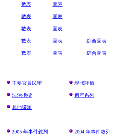
數表
圖表
數表
圖表
數表
圖表
數表
圖表
綜合圖表
數表
圖表
綜合圖表
主要官員民望
現狀評價
法治指標
週年系列
其他議題
2005 年事件敘列
2004 年事件敘列