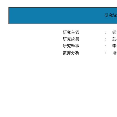
研究隊
研究主管
:
鍾
研究統籌
:
彭
研究幹事
:
李
數據分析
:
連