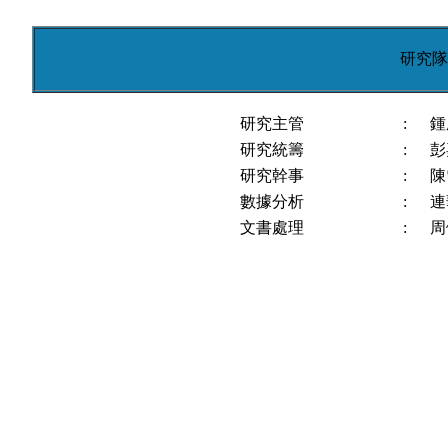
研究隊
研究主管
:
鍾
研究統籌
:
彭
研究幹事
:
陳
數據分析
:
連
文書處理
:
周