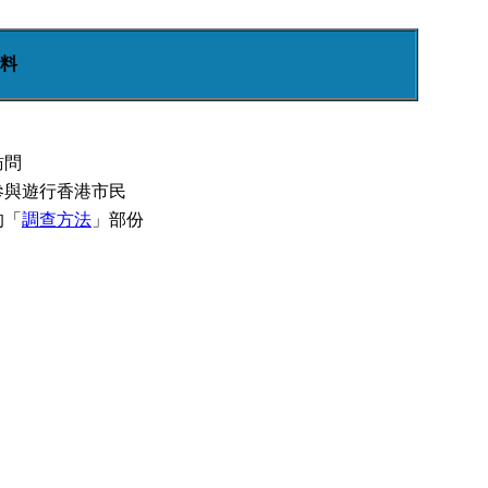
料
訪問
參與遊行香港市民
的「
調查方法
」部份