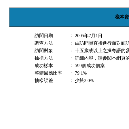
樣本資
:
訪問日期
2005年7月1日
調查方法
:
由訪問員直接進行面對面
訪問對象
:
十五歲或以上之操粵語的
:
抽樣方法
詳細內容，請參閱本網頁
:
成功樣本
599個成功個案
:
整體回應比率
79.1%
:
抽樣誤差
少於2.0%