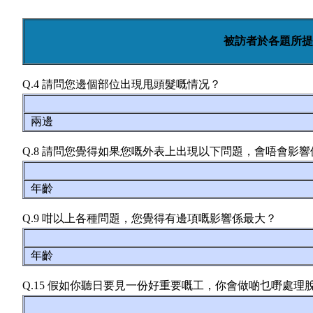
被訪者於各題所提
Q.4 請問您邊個部位出現甩頭髮嘅情况？
兩邊
Q.8 請問您覺得如果您嘅外表上出現以下問題，會唔會影
年齡
Q.9 咁以上各種問題，您覺得有邊項嘅影響係最大？
年齡
Q.15 假如你聽日要見一份好重要嘅工，你會做啲乜嘢處理