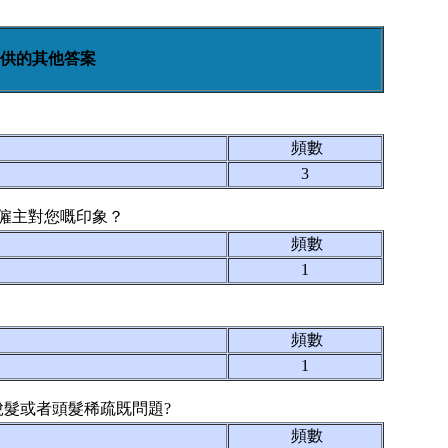
供的其他答案
頻數
3
響僱主對您嘅印象？
頻數
1
頻數
1
脫髮或者頭髮稀疏既問題?
頻數