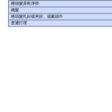
將頭髮弄乾淨些
織髮
將頭髮扎好或夾好、或戴頭巾
普通打理