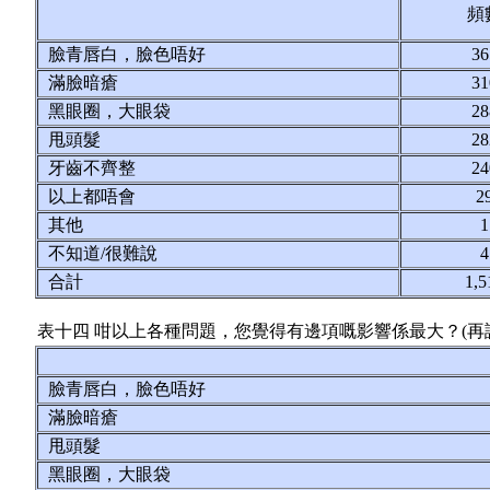
頻
臉青唇白，臉色唔好
3
滿臉暗瘡
3
黑眼圈，大眼袋
2
甩頭髮
2
牙齒不齊整
2
以上都唔會
2
其他
不知道/很難說
合計
1,5
表十四 咁以上各種問題，您覺得有邊項嘅影響係最大？(再
臉青唇白，臉色唔好
滿臉暗瘡
甩頭髮
黑眼圈，大眼袋