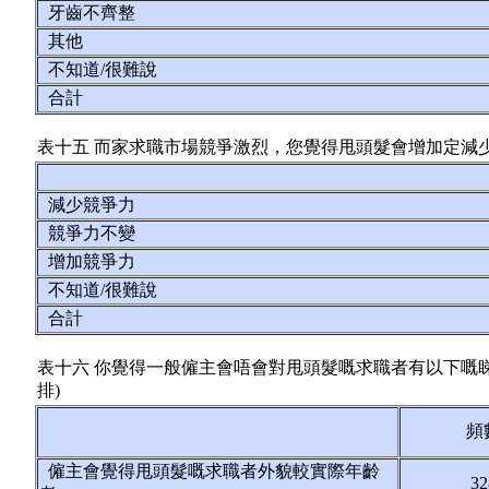
牙齒不齊整
其他
不知道/很難說
合計
表十五 而家求職市場競爭激烈，您覺得甩頭髮會增加定減
減少競爭力
競爭力不變
增加競爭力
不知道/很難說
合計
表十六 你覺得一般僱主會唔會對甩頭髮嘅求職者有以下嘅睇
排)
頻
僱主會覺得甩頭髮嘅求職者外貌較實際年齡
3