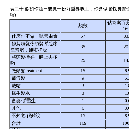
表二十 假如你聽日要見一份好重要嘅工，你會做啲乜嘢處
項)
佔答案百
頻數
=1
什麽也不做，聽天由命
57
33
修剪頭髮令頭髮睇起嚟
35
20
整齊啲，無咁稀疏
將頭髮撥好，睇上去多
25
14
啲
做頭髮treatment
15
8.
戴假髮
9
5.
戴帽
3
1.
搽生髮水
3
1.
食藥/睇醫生
1
0.
其他
6
3.
不知道/很難說
15
8.
合計
169
100