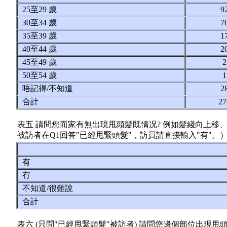
25至29 歲
9
30至34 歲
7
35至39 歲
1
40至44 歲
2
45至49 歲
50至54 歲
唔記得/不知道
2
合計
2
表五 請問您而家有無出現甩頭髮既情况? 例如髮綫向上移
被訪者在Q1回答"已經甩緊頭髮"，訪員請直接輸入"有"。
有
冇
不知道/很難說
合計
表六 (只問"已經甩緊頭髮"被訪者) 請問您邊個部位出現甩