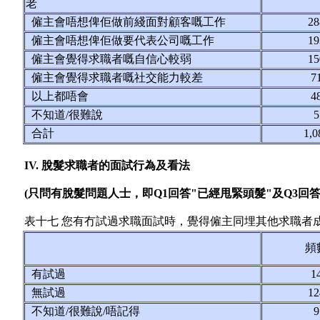
老
僱主會唔想俾佢做前綫面對顧客嘅工作
2
僱主會唔想俾佢做要代表公司嘅工作
1
僱主會覺得求職者嘅自信心較弱
1
僱主會覺得求職者嘅社交能力較差
7
以上都唔會
4
不知道/很難說
合計
1,0
IV. 脫髮求職者的面試行為及看法
(只問有脫髮問題人士，即Q1回答"已經甩緊頭髮"及Q3回答"
表十七 您有冇試過求職面試時，覺得僱主同埋其他求職者
頻
有試過
1
無試過
1
不知道/很難說/唔記得