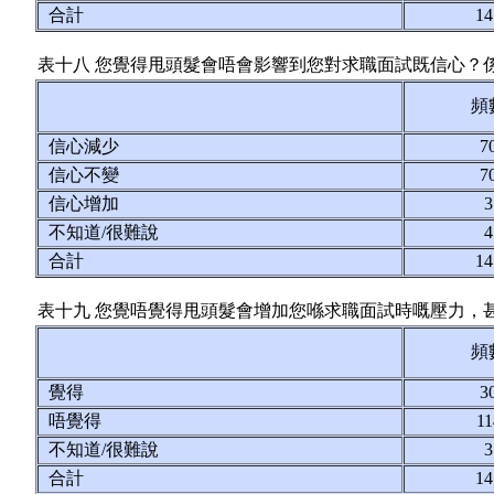
合計
1
表十八 您覺得甩頭髮會唔會影響到您對求職面試既信心？
頻
信心減少
7
信心不變
7
信心增加
不知道/很難說
合計
1
表十九 您覺唔覺得甩頭髮會增加您喺求職面試時嘅壓力，
頻
覺得
3
唔覺得
1
不知道/很難說
合計
1