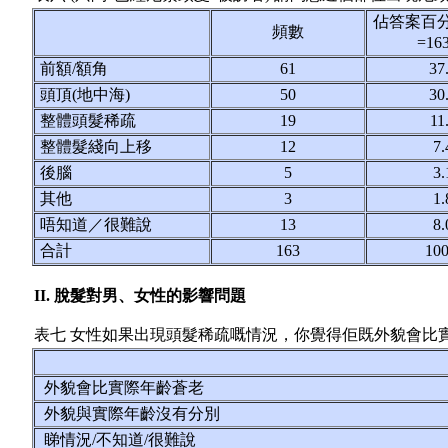
佔答案百
頻數
=1
前額/額角
61
37
頭頂(地中海)
50
30
整體頭髮稀疏
19
11
整體髮綫向上移
12
7.
後腦
5
3.
其他
3
1.
唔知道／很難說
13
8.
合計
163
100
II. 脫髮對男、女性的影響問題
表七 女性如果出現頭髮稀疏嘅情況，你覺得佢既外貌會比
外貌會比實際年齡蒼老
外貌與實際年齡沒有分別
睇情況/不知道/很難說