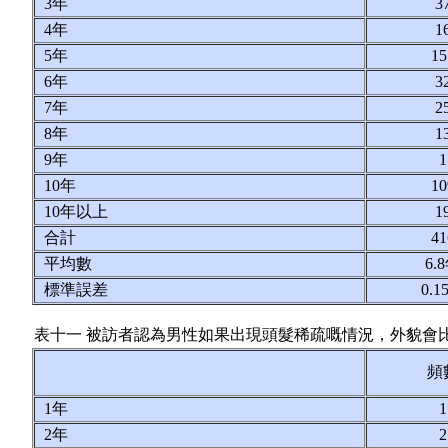
3年
3
4年
1
5年
1
6年
3
7年
2
8年
1
9年
10年
1
10年以上
1
合計
4
平均數
6.
標準誤差
0.
表十一 被訪者認為男性如果出現頭髮稀疏嘅情況，外貌會
頻
1年
2年