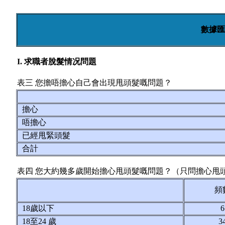
數據匯
I. 求職者脫髮情况問題
表三 您擔唔擔心自己會出現甩頭髮嘅問題？
擔心
唔擔心
已經甩緊頭髮
合計
表四 您大約幾多歲開始擔心甩頭髮嘅問題？（只問擔心甩
頻
18歲以下
18至24 歲
3