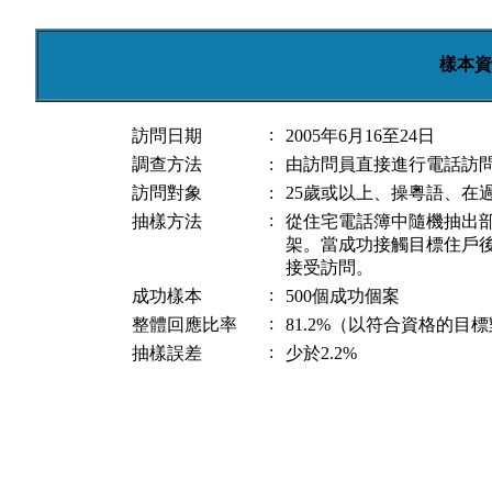
樣本資
:
訪問日期
2005年6月16至24日
調查方法
:
由訪問員直接進行電話訪
訪問對象
:
25歲或以上、操粵語、在
:
抽樣方法
從住宅電話簿中隨機抽出
架。當成功接觸目標住戶
接受訪問。
:
成功樣本
500個成功個案
:
整體回應比率
81.2%（以符合資格的目
:
抽樣誤差
少於2.2%