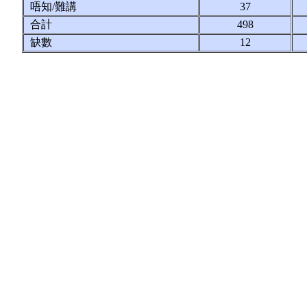
唔知/難講
37
合計
498
缺數
12