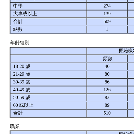
中學
274
大專或以上
139
合計
509
缺數
1
年齡組別
原始樣
頻數
18-20 歲
46
21-29 歲
80
30-39 歲
86
40-49 歲
126
50-59 歲
83
60 或以上
89
合計
510
職業