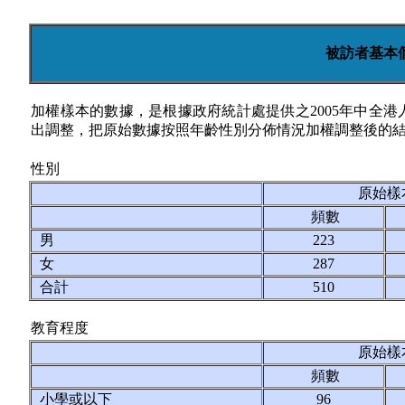
被訪者基本
加權樣本的數據，是根據政府統計處提供之2005年中全
出調整，把原始數據按照年齡性別分佈情況加權調整後的
性別
原始樣
頻數
男
223
女
287
合計
510
教育程度
原始樣
頻數
小學或以下
96