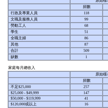
原始樣
頻數
行政及專業人員
118
文職及服務人員
99
勞動工人
68
學生
51
全職主婦
86
其他
87
合計
509
缺數
1
家庭每月總收入
原始樣
頻數
不足$25,000
257
$25,000 - $49,999
147
$50,000 - $119,999
41
$120,000或以上
16