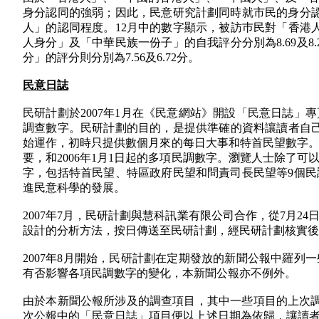
身分認同的強弱；因此，民意研究計劃同時就市民的身分認
人」的認同程度。12月中的數字顯示，被訪巿民對「香港人」
人身分」及「中華民族一份子」的自我評分分別為8.69及
分」的評分則分別為7.56及6.72分。
民意日誌
民研計劃於2007年1月在《民意網站》開設「民意日誌
調查數字。民研計劃的目的，是提供準確的資料讓讀者自己判
始運作，初時只提供數個月來的每日大事和特首民望數字。時
要，和2006年1月1日起的多項民調數字。瀏覽人士除了
字，包括特首民望、特區政府民望和問責司長民望等9個
進民意科學的發展。
2007年7月，民研計劃與慧科訊業有限公司合作，從7月
設計的分析方法，按日傳送至民研計劃，經民研計劃核實後
2007年8月開始，民研計劃在定期發放的新聞公報中羅
有否影響各項民調數字的變化，本新聞公報亦不例外。
由於本新聞公報所涉及的調查項目，其中一些項目的上次調查日期為8
次公報中的「民意日誌」項目便以上述日期為依歸，讓讀者