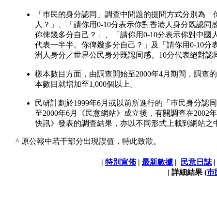
「巿民的身分認同」調查中問題的提問方式分別為「
人？」、「請你用0-10分表示你對香港人身分既認同
你俾幾多分自己？」、「請你用0-10分表示你對中國
代表一半半。你俾幾多分自己？」及「請你用0-10
洲人身分／世界公民身分既認同感。10分代表絕對認
樣本數目方面，由調查開始至2000年4月期間，調查的
本數目就增加至1,000個以上。
民研計劃於1999年6月或以前所進行的「巿民身分
至2000年6月《民意網站》成立後，有關調查在20
快訊》發表的調查結果，亦以不同形式上載到網站之
^ 原公報中若干部分出現誤值，特此致歉。
|
特別宣佈
|
最新數據
|
民意日誌
| 詳細結果 (
巿