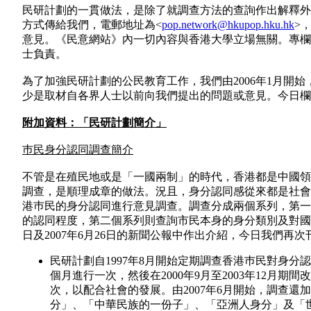
民研計劃的一貫做法，是除了就調查方法的查詢作出解釋外
方式傳給我們，電郵地址為<
pop.network@hkupop.hku.hk
>
意見。《民意網站》內一切內容與香港大學立場無關。專欄
士負責。
為了加強民研計劃的公民教育工作，我們由2006年1月開
少是取材自各界人士以前向我們提出的問題或意見。今日欄
附加資料：「民研計劃簡介」
巿民身分認同調查簡介
不管是在殖民地或是「一國兩制」的時代，香港都是中國領
調查，是順理成章的做法。況且，身分認同感從來都是社會
港巿民的身分認同進行意見調查。調查分成兩個系列，第一
的認同程度，第二個系列則查詢市民本身的身分類別及對國民
日及2007年6月26日的新聞公報中作出介紹，今日我們
民研計劃自1997年8月開始定期調查香港巿民對身分認
個月進行一次，然後在2000年9月至2003年12月期
次，以配合社會的發展。由2007年6月開始，調查
分」、「中華民族的一份子」、「亞洲人身分」及「