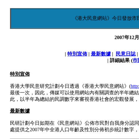
《港大民意網站》今日發放市
2007年1
|
特別宣佈
|
最新數據
|
民意日誌
| 詳細結果 (
巿
特別宣佈
香港大學民意研究計劃今日透過《香港大學民意網站》(
http
最後一次，因此，傳媒可以使用網站內有關調查的半年總結
此，以半年為總結的民調數字來審視香港社會的宏觀發展，
最新數據
民研計劃今日如期在《民意網站》公佈市民對自我身分認
處提供之2007年中全港人口年齡及性別分佈初步統計數字