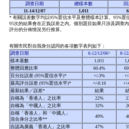
調查日期
總樣本數
回
11-14/12/07
1,011
6
* 有關誤差數字均以95%置信水平及整體樣本計算。95%
95次的結果會在正負誤差之內。個別題目如果只涉及調查
評分的分佈情況另行推算。
有關市民對自我身分認同的各項數字表列如下：
調查日期
6-12/12/06
^
8-12
樣本基數
1,011
1,
整體回應比率
60.4%
69
百分比誤差 (95%置信水平)*
+/-3%
+/
最高評分誤差 (95%置信水平)*
+/-0.16
+/-
最新結果／誤差*
結果
自稱為「香港人」之比率
22%
2
自稱為「中國人」之比率
32%
2
自稱「香港人」和「中國人」
49%
4
混合身分之比率**
自認為廣義「香港人」之比率
47%
5