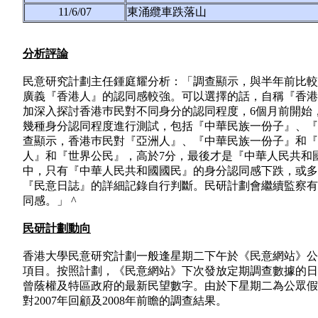
11/6/07
東涌纜車跌落山
分析評論
民意研究計劃主任鍾庭耀分析：「調查顯示，與半年前比較
廣義『香港人』的認同感較強。可以選擇的話，自稱『香港
加深入探討香港巿民對不同身分的認同程度，6個月前開始
幾種身分認同程度進行測試，包括『中華民族一份子』、『
查顯示，香港巿民對『亞洲人』、『中華民族一份子』和『
人』和『世界公民』，高於7分，最後才是『中華人民共和
中，只有『中華人民共和國國民』的身分認同感下跌，或多
『民意日誌』的詳細記錄自行判斷。民研計劃會繼續監察有
同感。」 ^
民研計劃動向
香港大學民意研究計劃一般逢星期二下午於《民意網站》公
項目。按照計劃，《民意網站》下次發放定期調查數據的日
曾蔭權及特區政府的最新民望數字。由於下星期二為公眾假
對2007年回顧及2008年前瞻的調查結果。