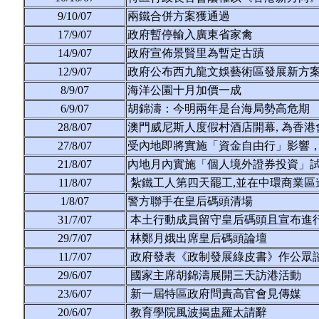
9/10/07
兩鐵合併方案獲通過
17/9/07
政府暫停輸入廣東省家禽
14/9/07
政府宣佈景賢里為暫定古蹟
12/9/07
政府公布西九龍文娛藝術區發展新方
8/9/07
海洋公園十月加價一成
6/9/07
胡錦濤：今明兩年是台海局勢高危期
28/8/07
澳門威尼斯人度假村酒店開幕, 為香
27/8/07
受內地即將實施「資金自由行」影響
21/8/07
內地月內實施「個人境外證券投資」試
11/8/07
紮鐵工人第四天罷工,並在中環商業區
1/8/07
警方聯手在皇后碼頭清場
31/7/07
本土行動成員留守皇后碼頭且宣布進
29/7/07
林鄭月娥出席皇后碼頭論壇
11/7/07
政府發表《政制發展綠皮書》作公眾
29/6/07
國家主席胡錦濤展開三天訪港活動
23/6/07
新一屆特區政府問責高官會見傳媒
20/6/07
教育學院風波揭盅羅太請辭