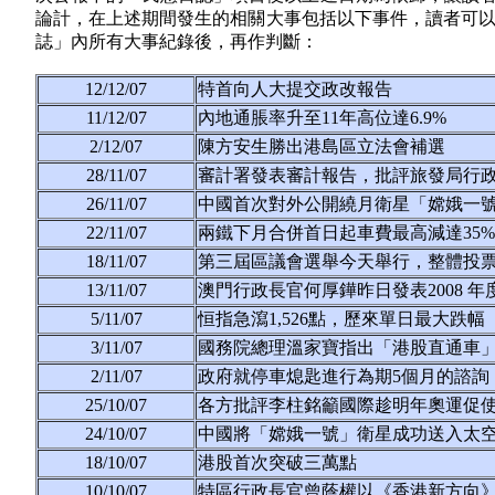
論計，在上述期間發生的相關大事包括以下事件，讀者可
誌」內所有大事紀錄後，再作判斷：
12/12/07
特首向人大提交政改報告
11/12/07
內地通脹率升至11年高位達6.9%
2/12/07
陳方安生勝出港島區立法會補選
28/11/07
審計署發表審計報告，批評旅發局行
26/11/07
中國首次對外公開繞月衛星「嫦娥一
22/11/07
兩鐵下月合併首日起車費最高減達35%
18/11/07
第三屆區議會選舉今天舉行，整體投
13/11/07
澳門行政長官何厚鏵昨日發表2008 
5/11/07
恒指急瀉1,526點，歷來單日最大跌幅
3/11/07
國務院總理溫家寶指出「港股直通車
2/11/07
政府就停車熄匙進行為期5個月的諮詢
25/10/07
各方批評李柱銘籲國際趁明年奧運促
24/10/07
中國將「嫦娥一號」衛星成功送入太
18/10/07
港股首次突破三萬點
10/10/07
特區行政長官曾蔭權以《香港新方向