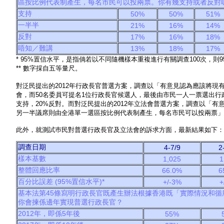
區按比例代表制產生，每名市民可以投兩票。你有幾支持或者反對呢
支持
50%
50%
51%
一半半
21%
16%
14%
反對
17%
16%
18%
唔知／難講
13%
18%
17%
* 95%置信水平，是指倘若以不同隨機樣本重複進行有關調查100次，則
** 數字採自五等量尺。
對泛民提出的2012年行政長官普選方案，調查以「有意見認為應該將現有的
會，而50名委員可提名1位行政長官候選人，最後由市民一人一票選出行
支持，20%反對。而對泛民提出的2012年立法會普選方案，調查以「
另一半議席則由全港單一選區按比例代表制產生，每名市民可以投兩票」的
此外，就測試巿民對普選行政長官及立法會的訴求方面，最新結果如下：
調查日期
4-7/9
2
樣本基數
1,025
1
整體回應比率
66.0%
6
百分比誤差 (95%置信水平)*
+/-3%
+
基本法第45條寫明行政長官既產生辦法根據香港既「實際情況和
你會揀係邊年實現普選行政長官？
2012年，即係5年後
55%