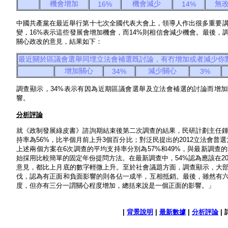
機會增加
機會減少
無
16%
14%
中國共產黨在最近舉行第十七次全國代表大會上，領導人作出很多重要講話
變，16%表示這些發展會增加機會，而14%則相信會減少機會。最後
關心政改的意見，結果如下：
最近關於區議會選舉同埋立法會補選既討論，有冇增加或者減少你
增加關心
減少關心
34%
3%
調查顯示，34%表示有因為近期區議會選舉及立法會補選的討論而增加
響。
分析評論
就《政制發展綠皮書》諮詢期結束後第二次調查的結果，民研計劃主任鍾
持率為56%，比半個月前上升3個百分比；對泛民提出的2012立法會普
上述兩個方案在6次調查的平均支持率分別為57%和49%，與最新調
始採用比較簡單的固定年份提問方法。在最新調查中，54%認為應該在20
意見，都比上月底的數字輕微上升。至於社會議題方面，調查顯示，大
伐，認為有正面和負面影響的則各佔一成半，互相抵銷。最後，雖然有
度，但亦有三分一謂關心程度增加，總括來說是一個正面的影響。」
|
背景說明
|
最新數據
|
分析評論
| 