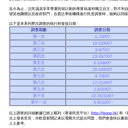
迄今為止，泛民議員非常尊重民研計劃的專業執著和獨立自主，對不利
望其他團體以至政府部門，在委託學術機構進行民意調查時，能夠以同樣
以下是本系列歷次調查的執行和發放日期：
調查期數
調查日期
第一次
1-7/6/07
第二次
18-22/6/07
第三次
3-6/7/07
第四次
23-26/7/07
第五次
6-10/8/07
第六次
20-24/8/07
第七次
4-7/9/07
第八次
17-21/9/07
第九次
2-5/10/07
第十次
22-25/10/07
第十一次
5-9/11/07
以上調查的詳細數據已經上載到《香港民意平台》(
http://hkpop.hk
) 和
台上發表意見，亦歡迎新聞記者以電郵方式提出問題，我們會盡快以書面
人士參考。