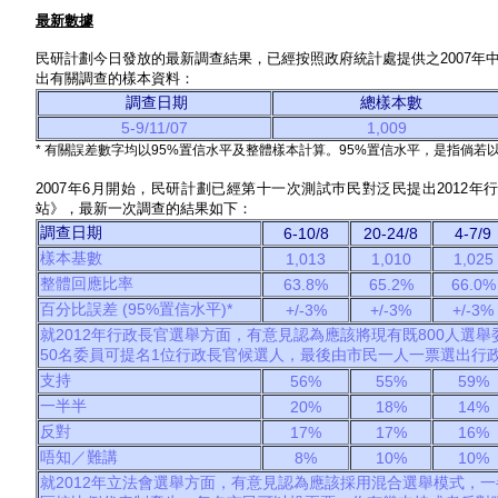
最新數據
民研計劃今日發放的最新調查結果，已經按照政府統計處提供之2007
出有關調查的樣本資料：
調查日期
總樣本數
5-9/11/07
1,009
* 有關誤差數字均以95%置信水平及整體樣本計算。95%置信水平，是指倘若
2007年6月開始，民研計劃已經第十一次測試巿民對泛民提出201
站》，最新一次調查的結果如下：
調查日期
6-10/8
20-24/8
4-7/9
樣本基數
1,013
1,010
1,025
整體回應比率
63.8%
65.2%
66.0%
百分比誤差 (95%置信水平)*
+/-3%
+/-3%
+/-3%
就2012年行政長官選舉方面，有意見認為應該將現有既800人選舉
50名委員可提名1位行政長官候選人，最後由市民一人一票選出行政
支持
56%
55%
59%
一半半
20%
18%
14%
反對
17%
17%
16%
唔知／難講
8%
10%
10%
就2012年立法會選舉方面，有意見認為應該採用混合選舉模式，