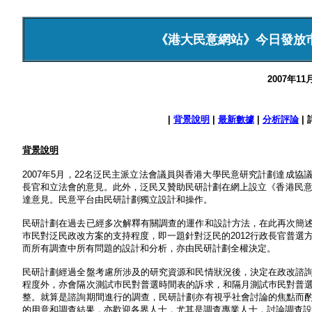
《港大民意網站》今日發放
2007年1
|
背景說明
|
最新數據
|
分析評論
| 
背景說明
2007年5月，22名泛民主派立法會議員與香港大學民意研究計劃達成
長官和立法會的意見。此外，泛民又贊助民研計劃在網上設立《香港民意
達意見。民意平台由民研計劃獨立設計和操作。
民研計劃在過去已經多次解釋有關調查的運作和設計方法，在此再次簡
巿民對泛民政改方案的支持程度，即一題針對泛民的2012行政長官普選
而所有調查中所有問題的設計和分析，亦由民研計劃全權決定。
民研計劃經過全盤考慮所涉及的研究資源和民情狀況後，決定在政改諮
程度外，亦會隔次測試巿民對普選時間表的訴求，和隔月測試巿民對普
整。就算是諮詢期間進行的調查，民研計劃亦有視乎社會討論的焦點而
的用意和調查結果，亦歡迎各界人士，尤其是調查專業人士，討論調查設