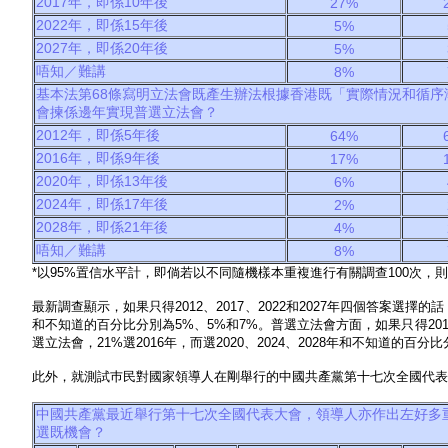
2017年，即係10年後
27%
2022年，即係15年後
5%
2027年，即係20年後
5%
唔知／難講
8%
基本法第68條寫明立法會既產生辦法根據香港既「實際情況和循
會揀係邊年實現普選立法會？
2012年，即係5年後
64%
2016年，即係9年後
17%
2020年，即係13年後
6%
2024年，即係17年後
2%
2028年，即係21年後
4%
唔知／難講
8%
*以95%置信水平計，即倘若以不同隨機樣本重複進行有關調查100次，
最新調查顯示，如果只得2012、2017、2022和2027年四個答案選擇的話，
和不知道的百分比分別為5%、5%和7%。普選立法會方面，如果只得2012、2
選立法會，21%選2016年，而選2020、2024、2028年和不知道的百分
此外，就測試巿民對國家領導人在剛舉行的中國共產黨第十七次全國代表
中國共產黨最近舉行第十七次全國代表大會，領導人亦作出左好多重
選既機會？