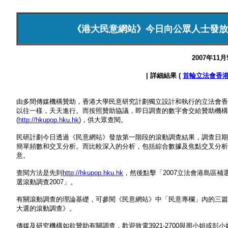
《港大民意網站》今日向公眾人士發放
2007年11
| 詳細結果 (
首輪立法會香港
由多間傳媒機構贊助，香港大學民意研究計劃獨立設計和執行的立法會香
以往一樣，天天進行。而按照贊助協議，即日調查的數字會交給贊助機構
(
http://hkupop.hku.hk
)，供大眾查閱。
民研計劃今日透過《民意網站》發放第一階段的滾動調查結果，調查日期為
簡單頻數和交叉分析。而比較深入的分析，包括綜合數據及焦點交叉分析
意。
查閱方法是先到
http://hkupop.hku.hk
，然後點擊「2007立法會港島區
選滾動調查2007」。
有關滾動調查的理論基礎，可參閱《民意網站》中「民意專欄」內的三篇
大選的滾動調查》。
傳媒及研究機構如欲贊助有關調查，歡迎致電3921-2700與周小姐或彭