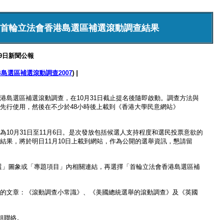
首輪立法會香港島選區補選滾動調查結果
月9日新聞公報
島選區補選滾動調查2007
) |
港島選區補選滾動調查，在10月31日截止提名後隨即啟動。調查方法與
先行使用，然後在不少於48小時後上載到《香港大學民意網站》
10月31日至11月6日。是次發放包括候選人支持程度和選民投票意欲的
結果，將於明日11月10日上載到網站，作為公開的選舉資訊，懇請留
補選」圖象或「專題項目」內相關連結，再選擇「首輪立法會香港島選區補
的文章：《滾動調查小常識》、《美國總統選舉的滾動調查》及《英國
小姐聯絡。