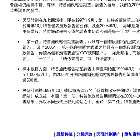
曾蔭權仍維持不變。有關「特首施政報告期望」調查的發展，我們在200
這些調查的發展。
民研計劃在九七回歸後，即在1997年9月，第一任特首董建華上
於每年10月特首發表施政報告前公佈。及至2005年9月，亦即
兩個階段。特首施政報告期望的調查由始迄今都是每一年進行一
「第一任」特首施政報告期望調查，即只有一個階段測試的提問方
題?」。及至2005年，第一階段提問方式跟之前只有一個階段測
政報告，你認為佢有幾需要處理YYY既問題？」，如此類推，而
要」、「一半半」、「唔係幾需要」或「好唔需要」。
樣本數目方面，特首施政報告期望調查由調查開始至1999年9月，
至1,000個以上。由2005年分開兩個階段測試的施政報告期望調
過500個。
民研計劃於1997年10月或以前所進行的「特首施政報告期望」調
網站》成立後，有關「第一任」特首施政報告期望調查在2001年
查結果，亦以不同形式上載到網站之中。至於「第二任」特首施政報
|
最新數據
|
分析評論
|
民研計劃動向
|
附加資