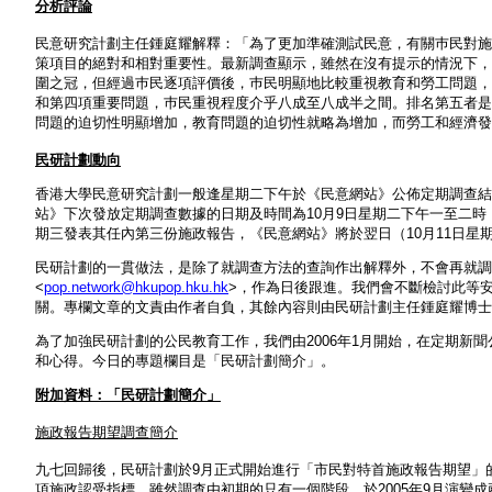
分析評論
民意研究計劃主任鍾庭耀解釋：「為了更加準確測試民意，有關巿民對施
策項目的絕對和相對重要性。最新調查顯示，雖然在沒有提示的情況下，
圍之冠，但經過巿民逐項評價後，巿民明顯地比較重視教育和勞工問題，
和第四項重要問題，巿民重視程度介乎八成至八成半之間。排名第五者是
問題的迫切性明顯增加，教育問題的迫切性就略為增加，而勞工和經濟發
民研計劃動向
香港大學民意研究計劃一般逢星期二下午於《民意網站》公佈定期調查結
站》下次發放定期調查數據的日期及時間為10月9日星期二下午一至二時
期三發表其任內第三份施政報告，《民意網站》將於翌日（10月11日
民研計劃的一貫做法，是除了就調查方法的查詢作出解釋外，不會再就調
<
pop.network@hkupop.hku.hk
>，作為日後跟進。我們會不斷檢討此等
關。專欄文章的文責由作者自負，其餘內容則由民研計劃主任鍾庭耀博士
為了加強民研計劃的公民教育工作，我們由2006年1月開始，在定期新
和心得。今日的專題欄目是「民研計劃簡介」。
附加資料：「民研計劃簡介」
施政報告期望調查簡介
九七回歸後，民研計劃於9月正式開始進行「市民對特首施政報告期望」
項施政認受指標。雖然調查由初期的只有一個階段，於2005年9月演變