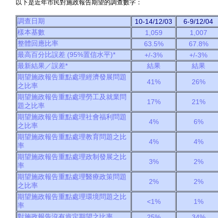
以下是近年市民對施政報告期望的調查數字：
調查日期
10-14/12/03
6-9/12/04
樣本基數
1,059
1,007
整體回應比率
63.5%
67.8%
最高百分比誤差 (95%置信水平)*
+/-3%
+/-3%
最新結果／誤差*
結果
結果
期望施政報告重點處理經濟發展問題
41%
26%
之比率
期望施政報告重點處理勞工及就業問
17%
21%
題之比率
期望施政報告重點處理社會福利問題
4%
6%
之比率
期望施政報告重點處理教育問題之比
4%
4%
率
期望施政報告重點處理政制發展之比
3%
2%
率
期望施政報告重點處理醫療政策問題
2%
2%
之比率
期望施政報告重點處理環境問題之比
<1%
1%
率
對施政報告沒有肯定期望之比率
25%
34%