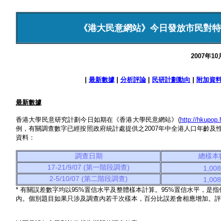
《港大民意網站》今日發放市民對特
2007年1
|
最新數據
|
分析評論
|
民研計劃動向
|
附加資
最新數據
香港大學民意研究計劃今日如期在《香港大學民意網站》(
http://hkupop.
例，有關調查數字已經按照政府統計處提供之2007年中全港人口年齡
資料：
調查日期
總樣本
17-21/9/07 (第一階段調查)
1,008
2-5/10/07 (第二階段調查)
1,008
* 有關誤差數字均以95%置信水平及整體樣本計算。95%置信水平，是
內。個別題目如果只涉及調查內若干次樣本，百分比誤差會相應增加。評