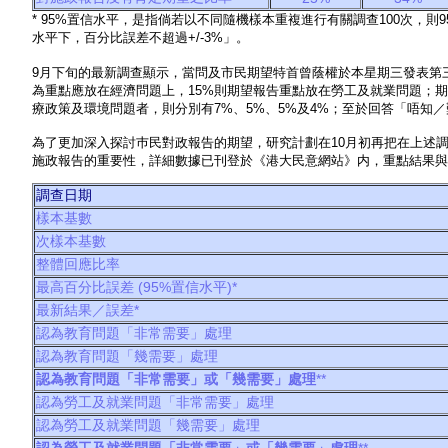
* 95%置信水平，是指倘若以不同隨機樣本重複進行有關調查100次，
水平下，百分比誤差不超過+/-3%」。
9月下旬的最新調查顯示，當問及市民期望特首曾蔭權於本星期三發表第
為重點應放在經濟問題上，15%則期望報告重點放在勞工及就業問題；
療政策及環境問題者，則分別有7%、5%、5%及4%；至於回答「唔知／
為了更加深入探討巿民對政報告的期望，研究計劃在10月初再把在上述
施政報告的重要性，詳細數據已刊登於《港大民意網站》内，重點結果與
調查日期
樣本基數
次樣本基數
整體回應比率
最高百分比誤差 (95%置信水平)*
最新結果／誤差*
認為教育問題「非常需要」處理
認為教育問題「幾需要」處理
認為
教育問題「非常需要」或「幾需要」處理
**
認為勞工及就業問題「非常需要」處理
認為勞工及就業問題「幾需要」處理