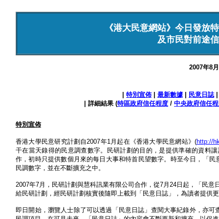
《港大民意網站》今日發放特
及市民對前途信
2007年8
|
特別宣佈
|
最新數據
|
民意日誌
| 詳細結果 (
特區政府信任程度
/
中央政府信任程
特別宣佈
香港大學民意研究計劃自2007年1月起在《香港大學民意網站》(
http://
干在當天錄得的民意調查數字。民研計劃的目的，是提供準確的資料讓讀
作，初時只提供數個月來的每日大事和特首民望數字。時至今日，「民意日誌
民調數字，並在不斷擴充之中。
2007年7月，民研計劃與慧科訊業有限公司合作，從7月24日起，「
給民研計劃，經民研計劃核實後隨即上載到「民意日誌」，為讀者提供更
即日開始，瀏覽人士除了可以透過「民意日誌」查閱大事紀錄外，亦可
民調項目。在可見未來，「民意日誌」的內容會不斷更新和擴充，以促進