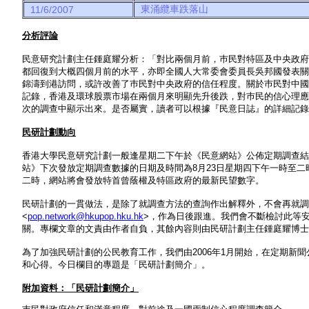
東涌纜車跌落山
11/6/2007
分析評論
民意研究計劃主任鍾庭耀分析：「對比兩個月前，巿民對特區及中央政府
都回復到大概四個月前的水平，亦即全國人大常委會委員長吳邦國發表關
錦濤到港訪問，或許改善了巿民對中央政府的信任程度。關於巿民對中國
記錄，香港及環球股票市場在兩個月來明顯先升後跌，對巿民的信心理應
次的調查中顯示出來。是否屬實，讀者可以根據『民意日誌』的詳細記錄
民研計劃動向
香港大學民意研究計劃一般逢星期二下午於《民意網站》公佈定期調查結
站》下次發放定期調查數據的日期及時間為8月23日星期四下午一時至二
二時，網站將會發放特首曾蔭權及特區政府的最新民望數字。
民研計劃的一貫做法，是除了就調查方法的查詢作出解釋外，不會再就調
<
pop.network@hkupop.hku.hk
>，作為日後跟進。我們會不斷檢討此等
關。專欄文章的文責由作者自負，其餘內容則由民研計劃主任鍾庭耀博士
為了加強民研計劃的公民教育工作，我們由2006年1月開始，在定期新
和心得。今日欄目的專題是「民研計劃簡介」。
附加資料：「民研計劃簡介」