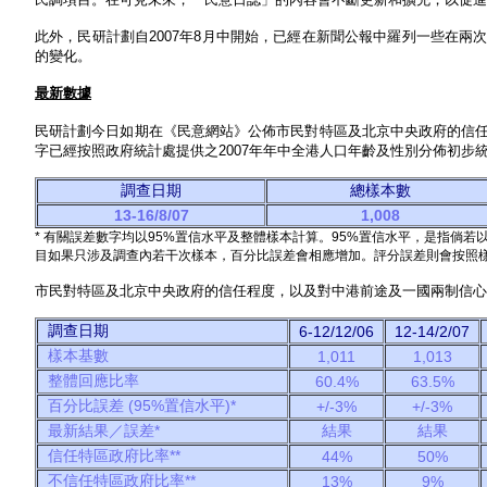
此外，民研計劃自2007年8月中開始，已經在新聞公報中羅列一些在
的變化。
最新數據
民研計劃今日如期在《民意網站》公佈市民對特區及北京中央政府的信
字已經按照政府統計處提供之2007年年中全港人口年齡及性別分佈初
調查日期
總樣本數
13-16/8/07
1,008
* 有關誤差數字均以95%置信水平及整體樣本計算。95%置信水平，是指倘若
目如果只涉及調查內若干次樣本，百分比誤差會相應增加。評分誤差則會按照
市民對特區及北京中央政府的信任程度，以及對中港前途及一國兩制信心
調查日期
6-12/12/06
12-14/2/07
樣本基數
1,011
1,013
整體回應比率
60.4%
63.5%
百分比誤差 (95%置信水平)*
+/-3%
+/-3%
最新結果／誤差*
結果
結果
信任特區政府比率**
44%
50%
不信任特區政府比率**
13%
9%