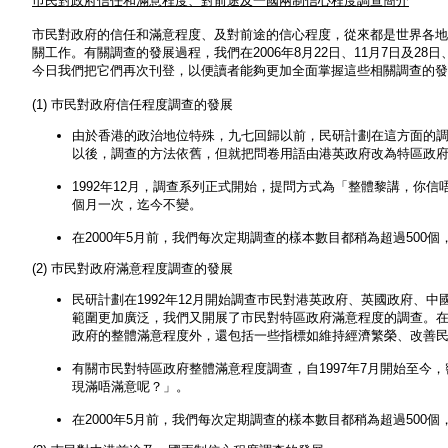
巿民對政府信任和滿意程度、對前途及一國兩制信心程度調查簡介
市民對政府的信任和滿意程度、及對前途的信心程度，從來都是世界各地
關工作。有關調查的發展過程，我們在2006年8月22日、11月7日及28日、
今日我們把它們再次刊登，以便讀者能夠更加全面掌握這些相關調查的發
(1) 巿民對政府信任程度調查的發展
由於香港的政治地位特殊，九七回歸以前，民研計劃在這方面的
以後，調查的方法依舊，但就把問卷用語由港英政府改為特區政
1992年12月，調查系列正式開始，提問方式為「整體黎講，你信
個月一次，迄今不變。
在2000年5月前，我們每次定期調查的樣本數目都稍為超過500個，
(2) 巿民對政府滿意程度調查的發展
民研計劃在1992年12月開始調查巿民對港英政府、英國政府、
範圍更加廣泛，我們又開展了市民對特區政府滿意程度的調查。
政府的整體滿意程度外，還包括一些指標如維持經濟繁榮、改善
有關市民對特區政府整體滿意程度調查，自1997年7月開始至今
現滿唔滿意呢？」。
在2000年5月前，我們每次定期調查的樣本數目都稍為超過500個，