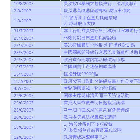
美次按風暴觸大規模央行干預注資救市
10/8/2007
廣深港高鐵港段鋪專軌 減行車時間
2/8/2007
1) 警方聯手在皇后碼頭清場
1/8/2007
2) 環球股市大跌
本土行動成員留守皇后碼頭且宣布進行
31/7/2007
林鄭月娥出席皇后碼頭論壇
29/7/2007
美次按風暴釀全球股災 恒指跌641 點
27/7/2007
中國國家開發銀行入股巴克萊銀行以助
23/7/2007
政府宣布開放內地活豬供港市場
20/7/2007
中國國內生產總值增幅高達
19/7/2007
恒指升破23000點
13/7/2007
政府發表《政制發展綠皮書》作公眾諮
11/7/2007
生豬供應銳減，豬肉勢漲價
4/7/2007
國家主席胡錦濤展開三天訪港活動
29/6/2007
首批人民幣債券明日起接受認購
26/6/2007
新一屆特區政府問責高官會見傳媒
23/6/2007
教育學院風波揭盅羅太請辭
20/6/2007
1) 港股連番創下多項紀錄
18/6/2007
2) 多份報章評論貧富差距拉闊
政府責成調查纜車意外
12/6/2007