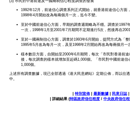
(3) 巿民對中港前途及一國兩制信心程度調查的發展
1992年12月，前途信心調查系列正式開始，就香港前途信心方
1998年4月開始改為每兩個月一次，迄今不變。
至於中國前途信心方面，早期的調查週期略為不穩。調查於1997
一次，1998年1月至2001年7月期間不定期進行5次，然後再在2
至於一國兩制信心方面，調查於1993年6月開始，提問方式為「
1995年5月改為每月一次，及至1998年2月開始再改為每兩個月
樣本數目方面，自開始至2000年6月期間，每次「市民對香港前途/
後，每次調查的樣本就增加至起碼1,000個。「市民對中國前途信
1,000個。
上述所有調查數據，現已全部透過《港大民意網站》定期公佈，而以往透
中。
|
特別宣佈
|
最新數據
|
民意日誌
| 詳細結果 (
特區政府信任程度
/
中央政府信任程