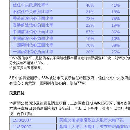
信任中央政府比率**
40%
41%
不信任中央政府比率**
21%
18%
香港前途信心正面比率
73%
75%
香港前途信心負面比率
22%
19%
中國前途信心正面比率
87%
86%
中國前途信心負面比率
10%
10%
一國兩制信心正面比率
70%
68%
一國兩制信心負面比率
26%
25%
*95%置信水平，是指倘若以不同隨機樣本重複進行有關調查100次，則95
分比誤差不超過+/-3%」。
** 數字採自五等量尺。
8月中的調查顯示，65%被訪市民表示信任特區政府，信任北京中央政府的
有信心；表示對一國兩制有信心的，則佔77%。
民意日誌
本新聞公報所涉及的意見調查項目，上次調查日期為8-12/6/07，而今次調
本地報章每日頭條新聞和報社評論計，包括以下事件，讀者可以自行判
後，再作判斷：
美國次按壞帳引致亞太股市大幅下跌
15/8/2007
紮鐵工人第四天罷工，並在中環商業區
11/8/2007