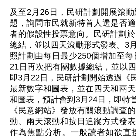
及至2月26日，民研計劃開展滾
題，詢問市民就新特首人選是否適
者的假設性投票意向。民研計劃於
總結，並以四天滾動形式發表。3月
照計劃由每日最少250個增加至每
21日再次把有關數據總結，並以
即3月22日，民研計劃開始透過《
最新數字和圖表，並在四天和兩天
和圖表，預計會到3月24日，即特
《民意網站》發放有關滾動調查的
動、兩天滾動和按日追蹤方式發表
作為焦點分析。一般讀者如欲直