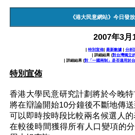
《港大民意網站》今日發放
2007年3
|
特別宣佈
|
最新數據
|
分析
| 詳細結果 (
對台灣獨立
| 詳細結果 (
對「一國兩制」是否適用於
特別宣佈
香港大學民意研究計劃將於今晚特
將在辯論開始10分鐘後不斷地傳
可以即時按時段比較兩名候選人的
在較後時間獲得所有人口變項的分析。