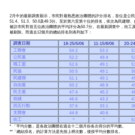
2月中的最新調查顯示，市民對最熟悉政治團體的評分排名，首位是公民
51.4、51.3、50.0及49.3分。至於第六至第十位的排名，依次為民建聯、自
被訪市民對首五位政治團體的平均評分為50.7分。在最新調查中，街工及
被剔除。而過去12個月的總結排名則表列如下：
調查日期
18-25/5/06
11-15/8/06
20-24
工聯會
54.2
53.2
5
公民黨
52.2
49.4
5
職工盟
52.6
49.1
5
民協
50.5
49.1
5
民建聯
51.1
49.1
4
自由黨
50.2
48.9
4
民主黨
47.4
45.2
4
前
綫
46.6
43.2
4
四五行動
37.6
33.1
3
支聯會
44.8
40.6
街工
^
^
5
* 「平均分數」是各政治團體在過去十二個月份各次得分的平均數。
**「總結排名」的計算方法是先按上榜次數，後按平均分數排名。