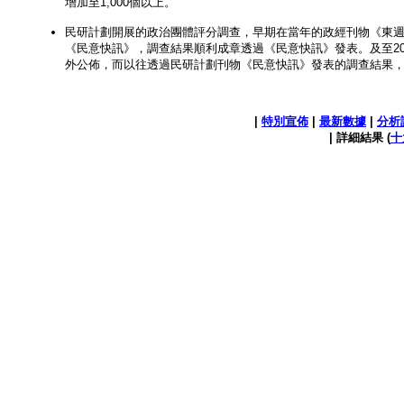
增加至1,000個以上。
民研計劃開展的政治團體評分調查，早期在當年的政經刊物《東週
《民意快訊》，調查結果順利成章透過《民意快訊》發表。及至20
外公佈，而以往透過民研計劃刊物《民意快訊》發表的調查結果
|
特別宣佈
|
最新數據
|
分析
| 詳細結果 (
十