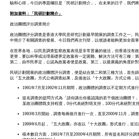
驗和心得，今日的專題欄目是「民研計劃簡介」。在未來的日子，我們將
附加資料：「民研計劃簡介」
政治團體評分調查簡介
政治團體評分調查是香港大學民意研究計劃最早開展的調查工作之一。民研計
中簡介了有關調查的發展。今日我們再次刊登，以便讀者能夠更加全面掌
在世界各地，以民意調查監察政黨表現是非常普遍的做法，但香港沒有政
更替，要以科學或法理基礎界定政黨有一定困難。解決方法可有三種：第
第二，由巿民界定，公認為政黨者便是政黨。第三，以最廣義的角度針對
民研計劃開展的政治團體評分調查，便是結合第二和第三種方法，首先篩
以『五大政團』方式公佈調查結果，及後改以『十大政團』方式公佈，以
1991年7月至1992年11月期間，政治團體的調查以不定期方式
提名調查的提問方式為「請你講出你最認識的若干個政治團體？」，
某政治團體既支持程度，0分代表絕對唔支持，100分代表絕對支
1993年3月開始，調查每兩個月進行一次，直至2000年11月，
1999年6月起，『五大政團』亦改以『十大政團』形式進行，並
樣本數目方面，1991年7月至2000年4月期間，所有提名和評分