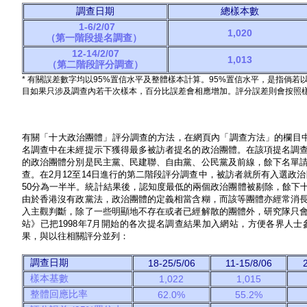
調查日期
總樣本數
1-6/2/07
1,020
（第一階段提名調查）
12-14/2/07
1,013
（第二階段評分調查）
* 有關誤差數字均以95%置信水平及整體樣本計算。95%置信水平，是指倘若
目如果只涉及調查內若干次樣本，百分比誤差會相應增加。評分誤差則會按照
有關「十大政治團體」評分調查的方法，在網頁內「調查方法」的欄目中
名調查中在未經提示下獲得最多被訪者提名的政治團體。在該項提名調
的政治團體分別是民主黨、民建聯、自由黨、公民黨及前線，餘下名單
查。在2月12至14日進行的第二階段評分調查中，被訪者就所有入選政治
50分為一半半。統計結果後，認知度最低的兩個政治團體被剔除，餘下
由於香港沒有政黨法，政治團體的定義相當含糊，而該等團體亦經常消
入主觀判斷，除了一些明顯地不存在或者已經解散的團體外，研究隊只
站》已把1998年7月開始的各次提名調查結果加入網站，方便各界人
果，與以往相關評分並列：
調查日期
18-25/5/06
11-15/8/06
2
樣本基數
1,022
1,015
整體回應比率
62.0%
55.2%