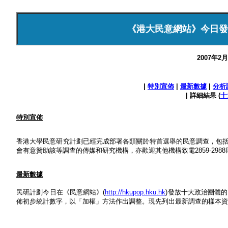
《港大民意網站》今日發
2007年2
|
特別宣佈
|
最新數據
|
分析
| 詳細結果 (
十
特別宣佈
香港大學民意研究計劃已經完成部署各類關於特首選舉的民意調查，包
會有意贊助該等調查的傳媒和研究機構，亦歡迎其他機構致電2859-298
最新數據
民研計劃今日在《民意網站》(
http://hkupop.hku.hk
)發放十大政治團體
佈初步統計數字，以「加權」方法作出調整。現先列出最新調查的樣本資