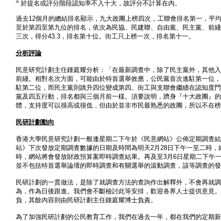
^ 於提名或評分階段認知率不入十大，故評分不計算在內。
過去12個月的總結排名顯示，九大政團上榜四次，工聯會排名第一，平均得5
至於第四至第九位的排名，依次為民協、民建聯、自由黨、民主黨、前綫及四五行動，
三次，得分43.3，排名第十位。街工只上榜一次，排名第十一。
分析評論
民意研究計劃主任鍾庭耀分析：「在最新調查中，除了民主黨外，其他入
前綫。相對名次方面，可能由於特首選舉效應，公民黨首次進駐第一位，
駐第二位，而民主黨則跳升四位變成第四。街工與支聯會繼續在認知度門
黨及四五行動，排名都與三個月前一樣。須要說明，躋身『十大政團』的
體，支持度可以很高或很低，但由於並非巿民最熟悉的政團，所以不在榜
民研計劃動向
香港大學民意研究計劃一般逢星期二下午於《民意網站》公佈定期調查結
站》下次發放定期調查數據的日期及時間為明天2月28日下午一至二時，
時，網站將會發放財政預算案即時調查結果。再及至3月6日星期二下午
並不包括特首選舉論壇的即時調查和有關選舉的滾動調查，該等調查的發
民研計劃的一貫做法，是除了就調查方法的查詢作出解釋外，不會再就調
為
，作為日後跟進。我們會不斷檢討此等安排，歡迎各界人士提供意見。
負，其餘內容則由民研計劃主任鍾庭耀博士負責。
為了加強民研計劃的公民教育工作，我們在過去一年，都在我們的定期新