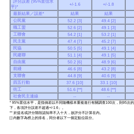
評分誤差 (95%置信水
+/-1.6
+/-1.8
平)*
最新結果／誤差*
結果
結果
公民黨
52.2 [3]
49.4 [2]
職工盟
52.6 [2]
49.1 [3]
工聯會
54.2 [1]
53.2 [1]
民主黨
47.4 [7]
45.2 [7]
民協
50.5 [5]
49.1 [4]
民建聯
51.1 [4]
49.1 [5]
自由黨
50.2 [6]
48.9 [6]
前綫
46.6 [8]
43.2 [8]
支聯會
44.8 [9]
40.6 [9]
四五行動
37.6 [10]
33.1 [10]
街工
51.6 [**]
48.6 [**]
社會民主連線
--
--
* 95%置信水平，是指倘若以不同隨機樣本重複進行有關調查100次，則95
下，各項評分誤差不超過+/-1.6」。
** 於提名或評分階段認知率不入十大，故評分不計算在內。
[ ] 內數字為榜上的排名，同分者以下一個定點位區分。