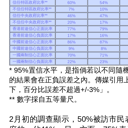
信任特區政府比率**
60%
54%
不信任特區政府比率**
7%
10%
信任中央政府比率**
46%
47%
不信任中央政府比率**
20%
17%
香港前途信心正面比率
77%
79%
香港前途信心負面比率
17%
16%
中國前途信心正面比率
86%
87%
中國前途信心負面比率
9%
8%
一國兩制信心正面比率
70%
71%
一國兩制信心負面比率
22%
23%
* 95%置信水平，是指倘若以不同隨
的結果會在正負誤差之內。傳媒引用上
下，百分比誤差不超過+/-3%」。
** 數字採自五等量尺。
2月初的調查顯示，50%被訪市