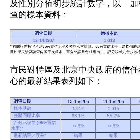
及性別分佈初步統計數字，以「加
查的樣本資料：
調查日期
總樣本數
12-14/2/07
1,013
* 有關誤差數字均以95%置信水平及整體樣本計算。95%置信水平，是指倘若
目如果只涉及調查內若干次樣本，百分比誤差會相應增加。評分誤差則會按照
市民對特區及北京中央政府的信任
心的最新結果表列如下：
調查日期
13-15/6/06
11-15/8/06
2
樣本基數
1,018
1,015
整體回應比率
63.1%
55.2%
百分比誤差 (95%置信
+/-3%
+/-3%
水平)*
最新結果／誤差*
結果
結果