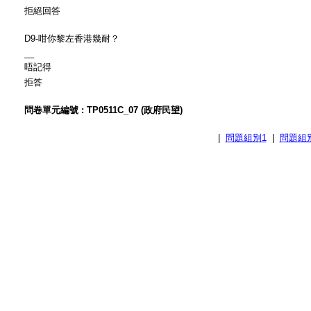
拒絕回答
D9-咁你黎左香港幾耐？
__
唔記得
拒答
問卷單元編號 : TP0511C_07 (政府民望)
|
問題組別1
|
問題組