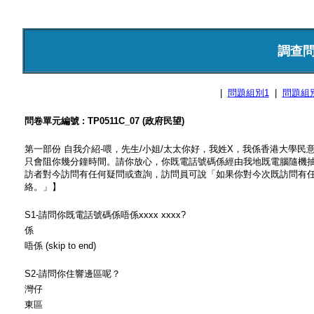
調查
|
問題組別1
|
問題組
問卷單元編號 : TP0511C_07 (政府民望)
第一部份 自我介紹-喂，先生/小姐/太太你好，我姓X，我係香港大學
只會阻你幾分鐘時間。請你放心，你既電話號碼係經由我地既電腦隨機抽
訪者對今訪問有任何疑問或查詢，訪問員可說「如果你對今次既訪問有任何疑
絡。」】
S1-請問你既電話號碼係唔係xxxx xxxx?
係
唔係 (skip to end)
S2-請問你住響邊區呢？
灣仔
東區