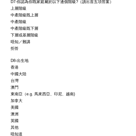
D7-你認為你既家庭屬於以下邊個階級?（讀出首五項答案）
上層階級
中產階級既上層
中產階級
中產階級既下層
下層或基層階級
唔知／難講
拒答
D8-出生地
香港
中國大陸
台灣
澳門
東南亞（e.g. 馬來西亞、印尼、越南)
加拿大
美國
澳洲
英國
其他
唔知道