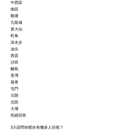
中西區
南區
觀塘
九龍城
黃大仙
旺角
深水步
油尖
西貢
沙田
離島
荃灣
葵青
屯門
元朗
北區
大埔
拒絕回答
S3-請問你呢伙有幾多人住呢？
__