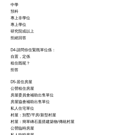
中學
預科
專上非學位
專上學位
研究院或以上
拒絕回答
D4-請問你住緊既單位係：
自置，定係
租住既呢？
拒答
D5-居住房屋
公營租住房屋
房屋委員會補助出售單位
房屋協會補助出售單位
私人住宅單位
村屋：別墅/平房/新型村屋
村屋：簡單磚石蓋搭建築物/傳統村屋
公營臨時房屋
私人臨時房屋