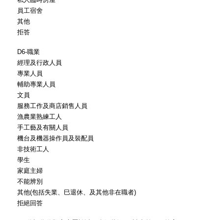
員工宿舍
其他
拒答
D6-職業
經理及行政人員
專業人員
輔助專業人員
文員
服務工作及商店銷售人員
漁農業熟練工人
手工藝及有關人員
機台及機器操作員及裝配員
非技術工人
學生
家庭主婦
不能辨別
其他(包括失業、巳退休、及其他非在職者)
拒絕回答