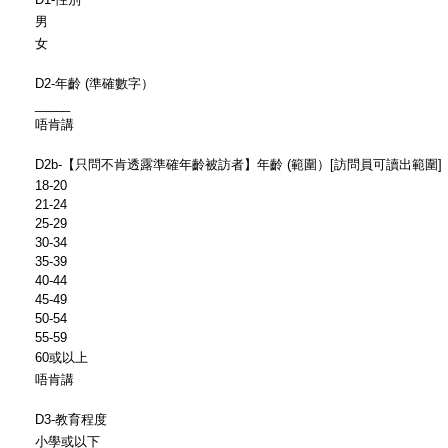
男
女
D2-年齡 (準確數字）
_____
唔肯講
D2b-【只問不肯透露準確年齡被訪者】年齡 (範圍）[訪問員可讀出範圍]
18-20
21-24
25-29
30-34
35-39
40-44
45-49
50-54
55-59
60或以上
唔肯講
D3-教育程度
小學或以下