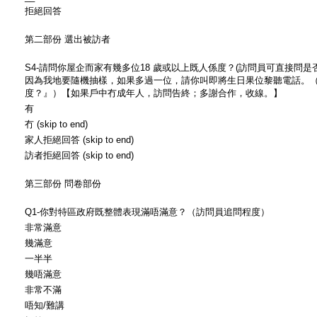
拒絕回答
第二部份 選出被訪者
S4-請問你屋企而家有幾多位18 歲或以上既人係度？(訪問員可直接問
因為我地要隨機抽樣，如果多過一位，請你叫即將生日果位黎聽電話。（
度？』）【如果戶中冇成年人，訪問告終；多謝合作，收線。】
有
冇 (skip to end)
家人拒絕回答 (skip to end)
訪者拒絕回答 (skip to end)
第三部份 問卷部份
Q1-你對特區政府既整體表現滿唔滿意？（訪問員追問程度）
非常滿意
幾滿意
一半半
幾唔滿意
非常不滿
唔知/難講