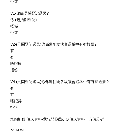
拒答
V1-你係唔係登記選民?
係 (包括剛登記)
唔係
拒答
V2-(只問登記選民)你係舊年立法會選舉中有冇投票?
有
冇
唔記得
拒答
V4-(只問登記選民)你係過往既各級議會選舉中有冇投過票？
有
冇
唔記得
拒答
第四部份 個人資料-我想問你些少少個人資料，方便分析
D1-性別