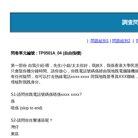
調查
|
問題組別1
|
問題組別2
|
問卷單元編號 : TP0501A_04 (自由指標)
第一部份 自我介紹-喂，先生/小姐/太太你好，我姓X，我係香港大學
只會阻你幾分鐘時間。請你放心，你既電話號碼係經由我地既電腦隨機
有任何疑問，你可以打去熱線電話xxxx-xxxx 同我地既督導員XXX聯絡
埋核對我既身分。
S1-請問你既電話號碼係唔係xxxx xxxx?
係
唔係 (skip to end)
S2-請問你住響邊區呢？
灣仔
東區