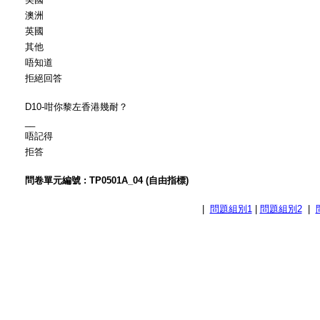
澳洲
英國
其他
唔知道
拒絕回答
D10-咁你黎左香港幾耐？
__
唔記得
拒答
問卷單元編號 : TP0501A_04 (自由指標)
|
問題組別1
|
問題組別2
|