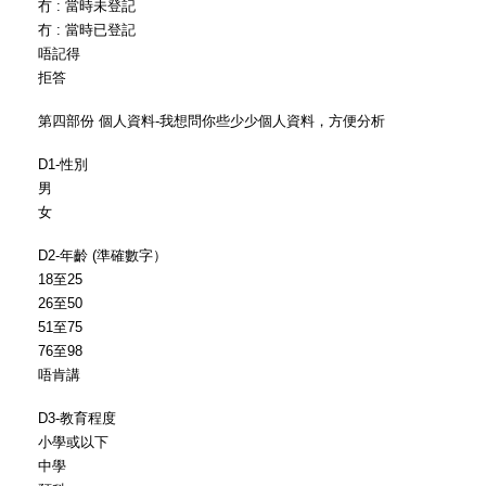
冇 : 當時未登記
冇 : 當時已登記
唔記得
拒答
第四部份 個人資料-我想問你些少少個人資料，方便分析
D1-性別
男
女
D2-年齡 (準確數字）
18至25
26至50
51至75
76至98
唔肯講
D3-教育程度
小學或以下
中學