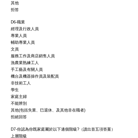
其他
拒答
D6-職業
經理及行政人員
專業人員
輔助專業人員
文員
服務工作及商店銷售人員
漁農業熟練工人
手工藝及有關人員
機台及機器操作員及裝配員
非技術工人
學生
家庭主婦
不能辨別
其他(包括失業、巳退休、及其他非在職者)
拒絕回答
D7-你認為你既家庭屬於以下邊個階級?（讀出首五項答案）
上層階級