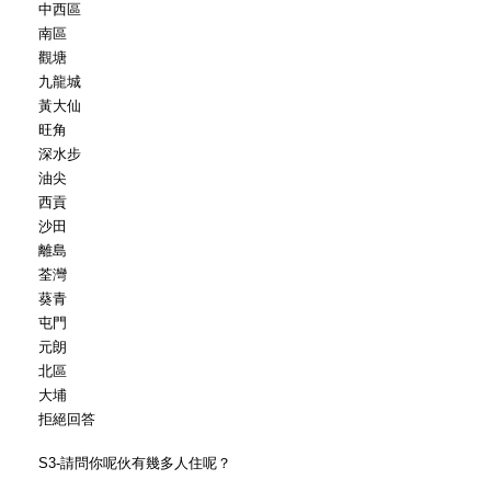
中西區
南區
觀塘
九龍城
黃大仙
旺角
深水步
油尖
西貢
沙田
離島
荃灣
葵青
屯門
元朗
北區
大埔
拒絕回答
S3-請問你呢伙有幾多人住呢？
__