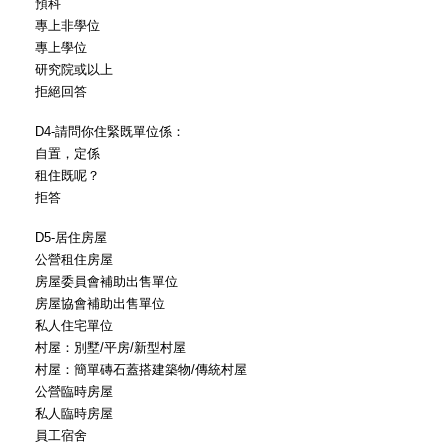
預科
專上非學位
專上學位
研究院或以上
拒絕回答
D4-請問你住緊既單位係：
自置，定係
租住既呢？
拒答
D5-居住房屋
公營租住房屋
房屋委員會補助出售單位
房屋協會補助出售單位
私人住宅單位
村屋：別墅/平房/新型村屋
村屋：簡單磚石蓋搭建築物/傳統村屋
公營臨時房屋
私人臨時房屋
員工宿舍