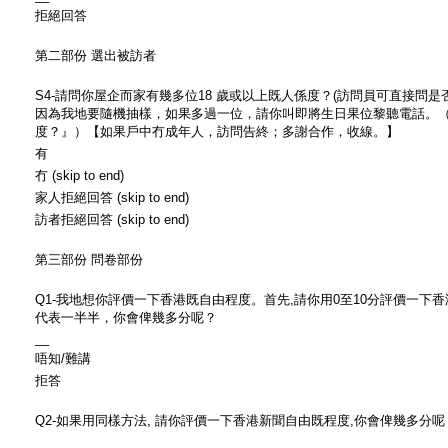
拒絕回答
第二部份 選出被訪者
S4-請問你屋企而家有幾多位18 歲或以上既人係度？(訪問員可直接問
因為我地要隨機抽樣，如果多過一位，請你叫即將生日果位黎聽電話。（
度？』）【如果戶中冇成年人，訪問告終；多謝合作，收線。】
有
冇 (skip to end)
家人拒絕回答 (skip to end)
訪者拒絕回答 (skip to end)
第三部份 問卷部份
Q1-我地想你評價一下香港既自由程度。首先,請你用0至10分評價一下
代表一半半，你會俾幾多分呢？
__
唔知/難講
拒答
Q2-如果用同樣方法, 請你評價一下香港新聞自由既程度,你會俾幾多分呢
__