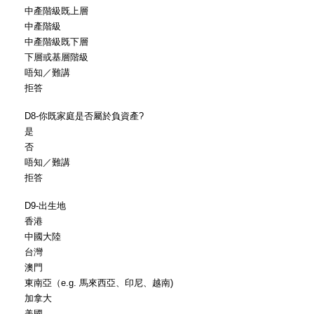
中產階級既上層
中產階級
中產階級既下層
下層或基層階級
唔知／難講
拒答
D8-你既家庭是否屬於負資產?
是
否
唔知／難講
拒答
D9-出生地
香港
中國大陸
台灣
澳門
東南亞（e.g. 馬來西亞、印尼、越南)
加拿大
美國