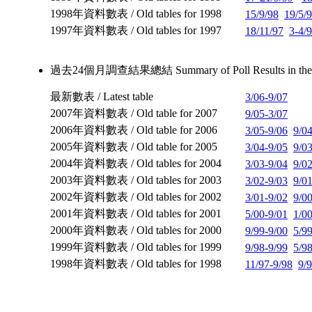
1998年資料數表 / Old tables for 1998
15/9/98
19/5/
1997年資料數表 / Old tables for 1997
18/11/97
3-4/
過去24個月調查結果總結 Summary of Poll Results in the P
最新數表 / Latest table
3/06-9/07
2007年資料數表 / Old table for 2007
9/05-3/07
2006年資料數表 / Old table for 2006
3/05-9/06
9/0
2005年資料數表 / Old table for 2005
3/04-9/05
9/0
2004年資料數表 / Old tables for 2004
3/03-9/04
9/0
2003年資料數表 / Old tables for 2003
3/02-9/03
9/0
2002年資料數表 / Old tables for 2002
3/01-9/02
9/0
2001年資料數表 / Old tables for 2001
5/00-9/01
1/0
2000年資料數表 / Old tables for 2000
9/99-9/00
5/9
1999年資料數表 / Old tables for 1999
9/98-9/99
5/9
1998年資料數表 / Old tables for 1998
11/97-9/98
9/