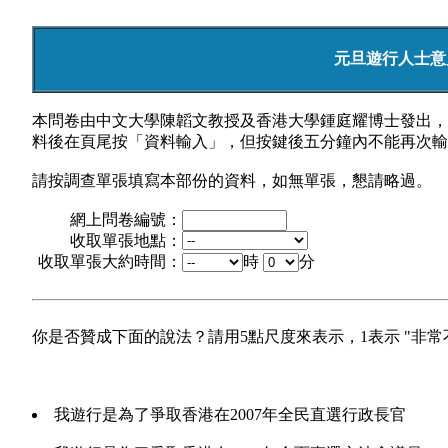
元旦遊行人士意見
本問卷由中文大學陳韜文教授及香港大學鍾庭耀博士發出，
料後在頁尾按「資料輸入」，但按鍵後五分鐘內不能再次輸
請按調查單張填寫本部份的資料，如無單張，懇請略過。
網上問卷編號：
收取單張地點：
收取單張大約時間：
時
分
你是否贊成下面的說法？請用5點尺度來表示，1表示 "非常不贊
我遊行是為了爭取香港在2007年全民直選行政長官