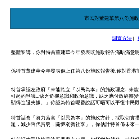
市民對董建華第八份施政
|
調查方法
|
整體黎講，你對特首董建華今年發表既施政報告滿唔滿意
係特首董建華今年發表佢上任第八份施政報告後,你對香港
特首承認左政府「未能確立『以民為本』的施政理念...未
引起的爭議...缺乏危機意識和政治意識，缺乏應付政經轉
顯得進退失據。」你認為特首呢番說話可唔可以平復巿民
特首話會「努力落實『以民為本』的施政方針，採取切實
題，減少跨代貧窮，關懷弱勢社羣」，你估計特首係未來一