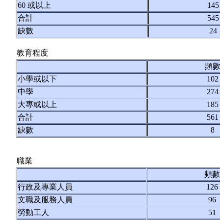
60 或以上
145
合計
545
缺數
24
教育程度
頻
小學或以下
102
中學
274
大專或以上
185
合計
561
缺數
8
職業
頻數
行政及專業人員
126
文職及服務人員
96
勞動工人
51