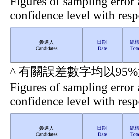
Figures of sampling error 
confidence level with resp
參選人
日期
總
Candidates
Date
Tota
^ 有關誤差數字均以9
Figures of sampling error 
confidence level with resp
參選人
日期
總
Candidates
Date
Tota