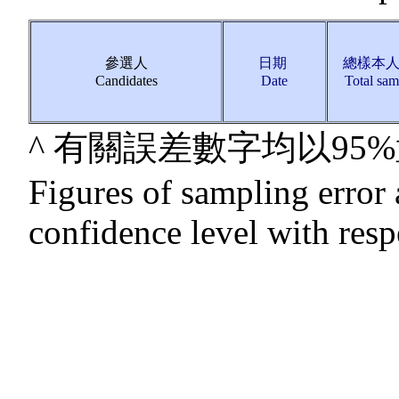
參選人
日期
總樣本
Candidates
Date
Total sam
^ 有關誤差數字均以9
Figures of sampling error 
confidence level with resp