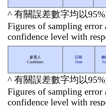
^ 有關誤差數字均以9
Figures of sampling error 
confidence level with resp
參選人
日期
總
Candidates
Date
To
^ 有關誤差數字均以9
Figures of sampling error 
confidence level with resp