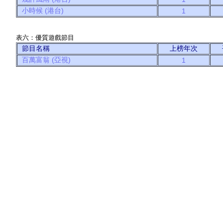
小時候 (港台)
1
表六：優質遊戲節目
節目名稱
上榜年次
百萬富翁 (亞視)
1