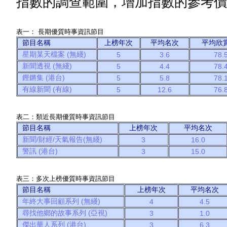
指數的調查範圍，增加指數的參考價
表一： 長期優質時事資訊節目
節目名稱
上榜年次
平均名次
平均欣
星期某天檔案 (無綫)
5
3.6
78.
新聞透視 (無綫)
5
4.4
78.
鏗鏘集 (港台)
5
5.8
78.
有線新聞 (有線)
5
12.6
76.
表二：類近長期優質時事資訊節目
節目名稱
上榜年次
平均名次
新聞/財經/天氣報告(無綫)
3
16.0
警訊 (港台)
3
15.0
表三：多次上榜優質時事資訊節目
節目名稱
上榜年次
平均名次
年終大事回顧系列 (無綫)
4
4.5
尋找他鄉的故事系列 (亞視)
3
1.0
傑出華人系列 (港台)
3
6.3