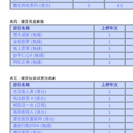
醫生與你系列 (港台)
3
8.0
表四：優質長篇劇集
節目名稱
上榜年次
戇夫成龍 (無綫)
1
金枝慾孽 (無綫)
1
衝上雲霄 (無綫)
1
妙手仁心II (無綫)
1
阿旺正傳 (無綫)
1
表五：優質短篇或實況戲劇
節目名稱
上榜年次
生活逼人來 (港台)
2
執法群英 II (港台)
1
精彩活一生 (亞視)
1
風雨夜歸人 (港台)
1
愛在瘟疫蔓延時 (港台)
1
廉政行動2004 (無綫)
1
幾許風雨 (港台)
1