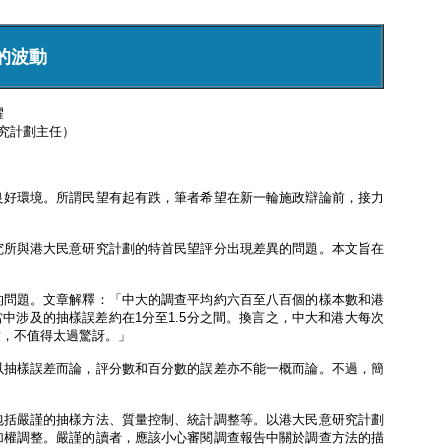
的波動
耀
究計劃主任）
良好環境。所謂民望有起有跌，筆者希望在新一輪施政辯論前，接力
究所與港大民意研究計劃的特首民望評分出現差異的問題。本文旨在
的問題。文章解釋：「中大的調查平均約六百至八百個的樣本數和港
，當中涉及的抽樣誤差約在1分至1.5分之間。換言之，中大和港大每次
致，不值得太過驚訝。」
以抽樣誤差而論，評分數和百分數的誤差亦不能一概而論。不過，簡
包括嚴謹的抽樣方法、質量控制、統計調整等。以港大民意研究計劃
加權調整。嚴謹的讀者，應該小心審閱調查報告中關於調查方法的描