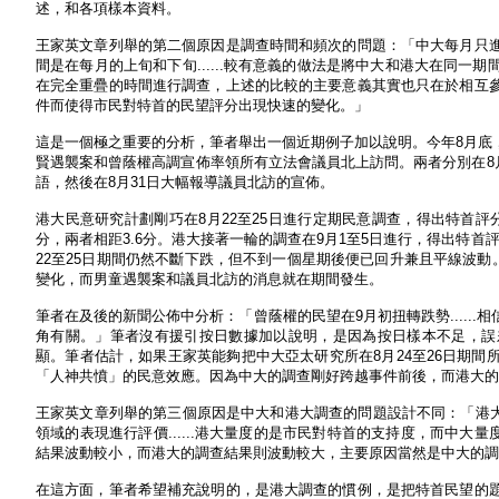
述，和各項樣本資料。
王家英文章列舉的第二個原因是調查時間和頻次的問題：「中大每月只
間是在每月的上旬和下旬......較有意義的做法是將中大和港大在同
在完全重疊的時間進行調查，上述的比較的主要意義其實也只在於相互
件而使得市民對特首的民望評分出現快速的變化。」
這是一個極之重要的分析，筆者舉出一個近期例子加以說明。今年8月底
賢遇襲案和曾蔭權高調宣佈率領所有立法會議員北上訪問。兩者分別在8月
語，然後在8月31日大幅報導議員北訪的宣佈。
港大民意研究計劃剛巧在8月22至25日進行定期民意調查，得出特首評分6
分，兩者相距3.6分。港大接著一輪的調查在9月1至5日進行，得出特首
22至25日期間仍然不斷下跌，但不到一個星期後便已回升兼且平線波動
變化，而男童遇襲案和議員北訪的消息就在期間發生。
筆者在及後的新聞公佈中分析：「曾蔭權的民望在9月初扭轉跌勢.....
角有關。」筆者沒有援引按日數據加以說明，是因為按日樣本不足，誤
顯。筆者估計，如果王家英能夠把中大亞太研究所在8月24至26日期
「人神共憤」的民意效應。因為中大的調查剛好跨越事件前後，而港大的
王家英文章列舉的第三個原因是中大和港大調查的問題設計不同：「港大只
領域的表現進行評價......港大量度的是市民對特首的支持度，而中大量
結果波動較小，而港大的調查結果則波動較大，主要原因當然是中大的調
在這方面，筆者希望補充說明的，是港大調查的慣例，是把特首民望的