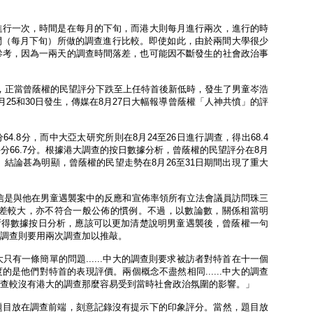
進行一次，時間是在每月的下旬，而港大則每月進行兩次，進行的時
一期間（每月下旬）所做的調查進行比較。即使如此，由於兩間大學很少
參考，因為一兩天的調查時間落差，也可能因不斷發生的社會政治事
，正當曾蔭權的民望評分下跌至上任特首後新低時，發生了男童岑浩
25和30日發生，傳媒在8月27日大幅報導曾蔭權「人神共憤」的評
4.8分，而中大亞太研究所則在8月24至26日進行調查，得出68.4
評分66.7分。根據港大調查的按日數據分析，曾蔭權的民望評分在8月
。結論甚為明顯，曾蔭權的民望走勢在8月26至31日期間出現了重大
.相信是與他在男童遇襲案中的反應和宣佈率領所有立法會議員訪問珠三
差較大，亦不符合一般公佈的慣例。不過，以數論數，關係相當明
間所得數據按日分析，應該可以更加清楚說明男童遇襲後，曾蔭權一句
調查則要用兩次調查加以推敲。
有一條簡單的問題......中大的調查則要求被訪者對特首在十一個
度的是他們對特首的表現評價。兩個概念不盡然相同......中大的調查
查較沒有港大的調查那麼容易受到當時社會政治氛圍的影響。」
題目放在調查前端，刻意記錄沒有提示下的印象評分。當然，題目放