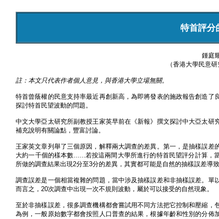
特首評分
鍾庭
（香港大學民意研
註：本文只代表作者個人意見，與香港大學立場無關。
特首曾蔭權的民意支持率最近再創新高，為即將發表的施政報告創造了
探討特首民望波動的問題。
中文大學亞太研究所副教授王家英早前在《新報》撰文探討中大亞太研
補充說明有關論點，豐富討論。
王家英文章列舉了三個原因，解釋兩大調查的差異。第一，是抽樣誤差
大約一千個的樣本數......若按這兩間大學所進行的特首民望評分計算
所做的調查結果出現2分至3分的差異，其實都可能是自然的抽樣誤差導
調查誤差是一個相當複雜的問題，當中涉及抽樣誤差和非抽樣誤差。單
而言之，20次調查中出現一次不規則波動，屬於可以接受的自然現象。
至於非抽樣誤差，很多調查機構都會嘗試用不同方法把它控制和壓縮，
為例，一般原始數字都會按照人口普查的結果，根據年齡和性別的分佈