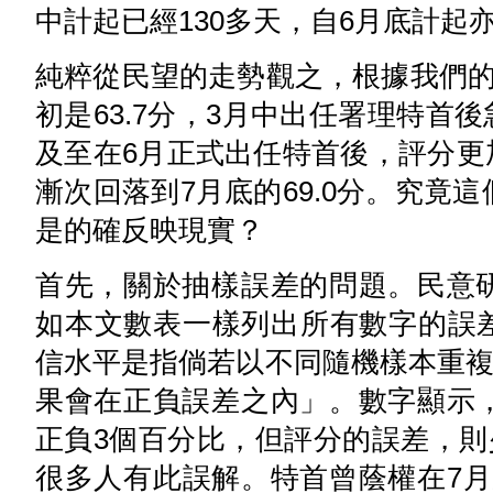
中計起已經130多天，自6月底計
純粹從民望的走勢觀之，根據我們的
初是63.7分，3月中出任署理特首後
及至在6月正式出任特首後，評分更加
漸次回落到7月底的69.0分。究竟
是的確反映現實？
首先，關於抽樣誤差的問題。民意
如本文數表一樣列出所有數字的誤差
信水平是指倘若以不同隨機樣本重複進
果會在正負誤差之內」。數字顯示
正負3個百分比，但評分的誤差，則少
很多人有此誤解。特首曾蔭權在7月底