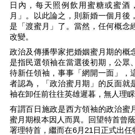
日內，每天照例飲用蜜糖或蜜酒
月」。以此論之，則新婚一個月後
是「渡蜜月」了。當然，任何概念
改變。
政治及傳播學家把婚姻蜜月期的概
是指民選領袖在當選後初期，公眾
待新任領袖，事事「網開一面」，
者認為，「政治蜜月期」的反面就
袖在卸任前往往英雄遲暮，無人理睬
有謂百日施政是西方領袖的政治蜜
蜜月期根本因人而異。回望特首曾蔭
署理特首，繼而在6月21日正式出任