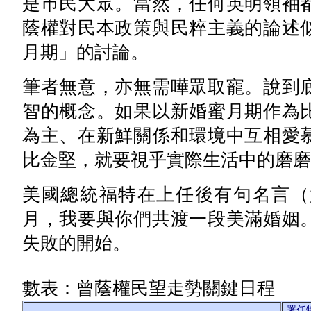
是巿民大眾。當然，任何英明領袖
蔭權對民本政策與民粹主義的論述
月期」的討論。
筆者無意，亦無需嘩眾取寵。說到
智的概念。如果以新婚蜜月期作為
為主、在新鮮關係和環境中互相愛
比金堅，就要視乎實際生活中的磨磨
美國總統福特在上任後有句名言（
月，我要與你們共渡一段美滿婚姻
失敗的開始。
數表：曾蔭權民望走勢關鍵日程
署任