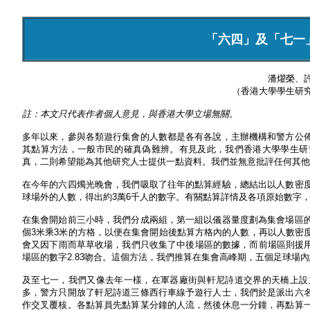
「六四」及「七一
潘燿榮、
（香港大學學生研
註：本文只代表作者個人意見，與香港大學立場無關。
多年以來，參與各類遊行集會的人數都是各有各說，主辦機構和警方公
其點算方法，一般市民的確真偽難辨。有見及此，我們香港大學學生研
真，二則希望能為其他研究人士提供一點資料。我們並無意批評任何其他
在今年的六四燭光晚會，我們吸取了往年的點算經驗，總結出以人數密
球場外的人數，得出約3萬6千人的數字。有關點算詳情及各項原始數字
在集會開始前三小時，我們分成兩組，第一組以儀器量度劃為集會場區
個3米乘3米的方格，以便在集會開始後點算方格內的人數，再以人數密
會又因下雨而草草收場，我們只收集了中後場區的數據，而前場區則援用
場區的數字2.83吻合。這個方法，我們推算在集會高峰期，五個足球場內約有3
及至七一，我們又像去年一樣，在軍器廠街與軒尼詩道交界的天橋上設
多，警方只開放了軒尼詩道三條西行車線予遊行人士，我們於是派出六
作交叉覆核。各點算員先點算某分鐘的人流，然後休息一分鐘，再點算