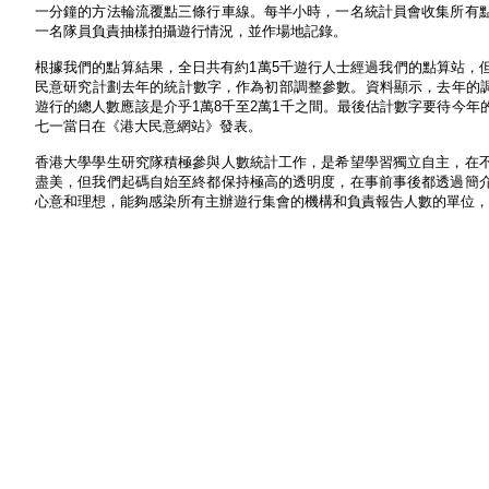
一分鐘的方法輪流覆點三條行車線。每半小時，一名統計員會收集所有
一名隊員負責抽樣拍攝遊行情況，並作場地記錄。
根據我們的點算結果，全日共有約1萬5千遊行人士經過我們的點算站，
民意研究計劃去年的統計數字，作為初部調整參數。資料顯示，去年的調整
遊行的總人數應該是介乎1萬8千至2萬1千之間。最後估計數字要待今
七一當日在《港大民意網站》發表。
香港大學學生研究隊積極參與人數統計工作，是希望學習獨立自主，在
盡美，但我們起碼自始至終都保持極高的透明度，在事前事後都透過簡
心意和理想，能夠感染所有主辦遊行集會的機構和負責報告人數的單位，