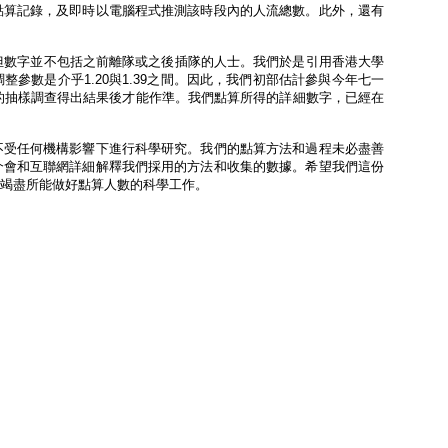
點算記錄，及即時以電腦程式推測該時段內的人流總數。此外，還有
但數字並不包括之前離隊或之後插隊的人士。我們於是引用香港大學
參數是介乎1.20與1.39之間。因此，我們初部估計參與今年七一
年的抽樣調查得出結果後才能作準。我們點算所得的詳細數字，已經在
不受任何機構影響下進行科學研究。我們的點算方法和過程未必盡善
介會和互聯網詳細解釋我們採用的方法和收集的數據。希望我們這份
竭盡所能做好點算人數的科學工作。