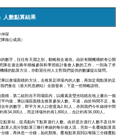
」人數點算結果
許仲琛
究隊核心成員）
佈的數字，往往有天淵之別，動輒相去逾倍。由於有關機構鮮有公開
究隊在過去兩年積極參與和學習統計集會人數的工作，一則為了求
機構的點算方法，亦歡迎任何人士對我們提供的數據提出疑問。
度乘以會場面積的方法，去推算足球場內的人數，再加定期點算的足
，我們會在《港大民意網站》全面發表，下是一些簡略說明。
的面積，第二組則在不同場區內，以繩索及瑩光咭紙在地上畫出一個
度平均值，乘以場區面積去推算參加人數。不過，由於時間不足，集
去年的數字，即平方米人口密度為2.81人，亦與我們今年錄得中間
4,000人，而足球場外約有1,800人，合計約有36,000人。
立點算站，從高點向下點算遊行人數。由於是次遊行人數不及往年
名點算人員分別點算三條行車線的每分鐘人流，另加一名覆核點算員
一分鐘，再休息一分鐘，如此類推。覆核點算員則以每隔三分鐘覆點